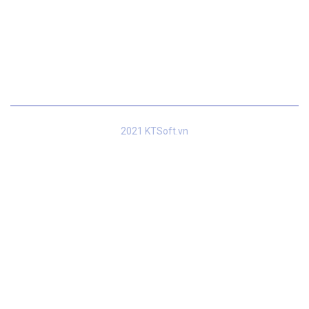
Đăng ký để nhận thông tin khuyến mãi sớm nhất!
2021 KTSoft.vn