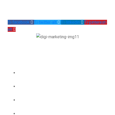
Phần mềm quản lý bán hàng KTS Việt Nam
Ti-facebook
Ti-twitter-alt
Ti-linkedin
Ti-pinterest-
alt
Danh Mục
Trang chủ
Hướng dẫn
Giới thiệu
Sản phẩm